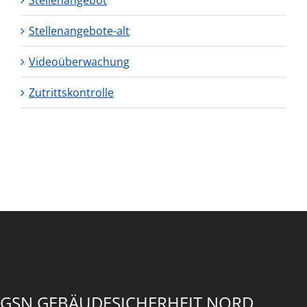
Stellenangebot
Stellenangebote-alt
Videoüberwachung
Zutrittskontrolle
GSN GEBÄUDESICHERHEIT NORD