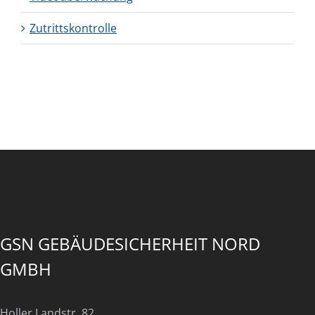
Zutrittskontrolle
GSN GEBÄUDESICHERHEIT NORD
GMBH
Holler Landstr. 82