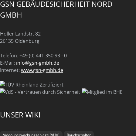
GSN GEBÄUDESICHERHEIT NORD
GMBH
Holler Landstr. 82
26135 Oldenburg
Telefon: +49 (0) 441 350 93 - 0
E-Mail:
info@gsn-gmbh.de
Internet:
www.gsn-gmbh.de
UNSER WIKI
Videoüberwachungsanlage (VÜA)
Rauchschalter