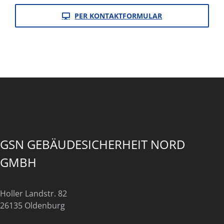
PER KONTAKTFORMULAR
GSN GEBÄUDESICHERHEIT NORD
GMBH
Holler Landstr. 82
26135 Oldenburg