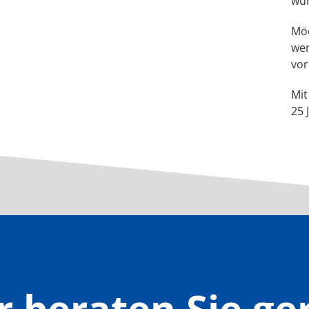
wur
Möc
wer
vor
Mit
25 
r beraten Sie ge