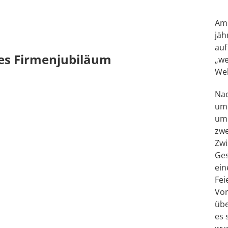
Am 
jäh
auf
ges Firmenjubiläum
„we
Wel
Nac
umd
um 
zwe
Zwi
Ges
ein
Fei
Vor
übe
es 