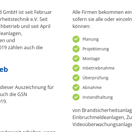
 GmbH ist seit Februar
Alle Firmen bekommen eine
eitstechnik e.V. Seit
sofern sie alle oder einze
chbetrieb und seit April
können:
deanlagen,
Planung
en und
019 zählen auch die
Projektierung
Montage
ieb
Inbetriebnahme
Überprüfung
 dieser Auszeichnung für
Abnahme
 auch die GSN
Instandhaltung
19.
von Brandsicherheitsanlag
Einbruchmeldeanlagen, Zut
Videoüberwachungsanlage