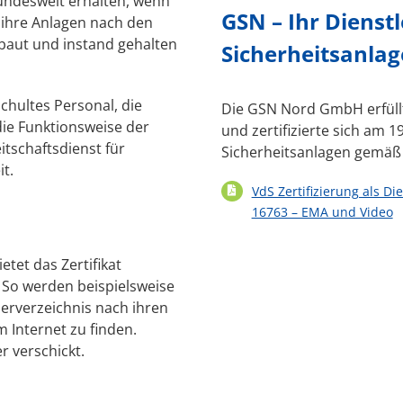
undesweit erhalten, wenn
GSN – Ihr Dienstl
ihre Anlagen nach den
ebaut und instand gehalten
Sicherheitsanla
schultes Personal, die
Die GSN Nord GmbH erfüll
die Funktionsweise der
und zertifizierte sich am 19
itschaftsdienst für
Sicherheitsanlagen gemäß
t.
VdS Zertifizierung als Di
16763 – EMA und Video
etet das Zertifikat
. So werden beispielsweise
ederverzeichnis nach ihren
m Internet zu finden.
r verschickt.