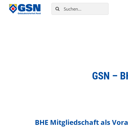
Zum
Suche
Inhalt
nach:
springen
GSN – BH
BHE Mitgliedschaft als Vor